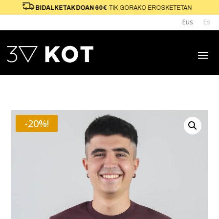
KO
BIDALKETAK DOAN 60€
-TIK GORAKO ERO
Eus
Es
-20%!