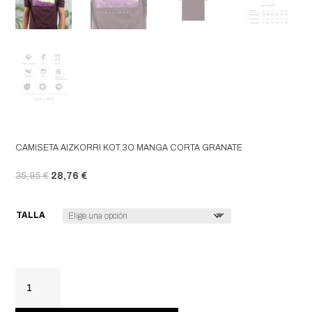
CAMISETA AIZKORRI KOT 3O MANGA CORTA GRANATE
EL PRECIO ORIGINAL ERA: 35,95 €.
EL PRECIO ACTUAL ES: 28,76 €.
35,95
€
28,76
€
TALLA
CAMISETA
AIZKORRI
KOT