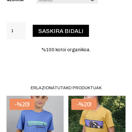
GORBEIA
SASKIRA BIDALI
IZERDITAKOA
HAURRA
QUANTITY
%100 kotoi organikoa.
ERLAZIONATUTAKO PRODUKTUAK
-%20!
-%20!