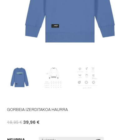
GORBEIA IZERDITAKOA HAURRA
ORIGINAL PRICE WAS: 49,95 €.
CURRENT PRICE IS: 39,96 €.
49,95
€
39,96
€
NEURRIA