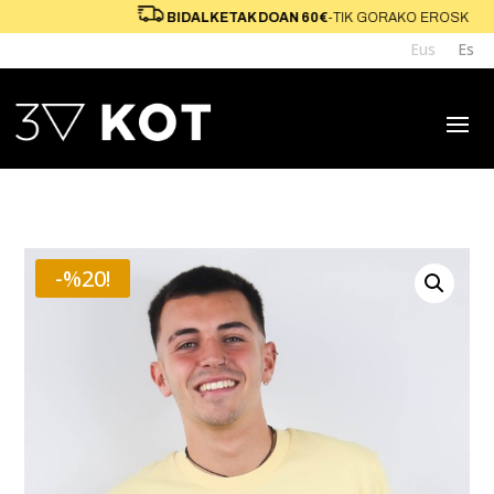
TARAKO
BIDALKETAK DOAN 60€
-TIK GORAK
Eus
Es
-%20!