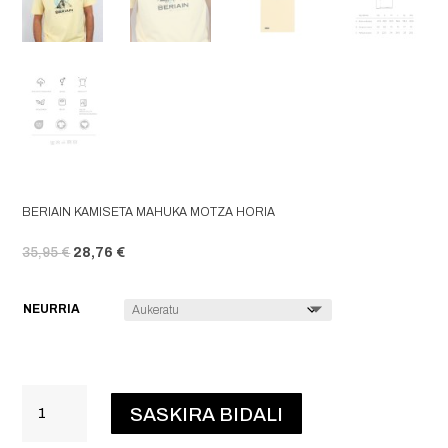
BERIAIN KAMISETA MAHUKA MOTZA HORIA
ORIGINAL PRICE WAS: 35,95 €.
CURRENT PRICE IS: 28,76 €.
35,95
€
28,76
€
NEURRIA
BERIAIN
SASKIRA BIDALI
KAMISETA
MAHUKA