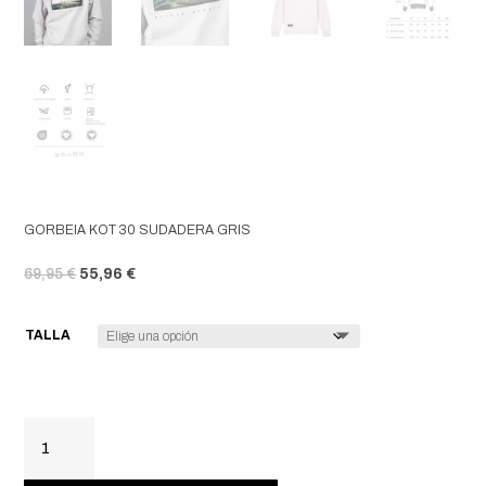
GORBEIA KOT 30 SUDADERA GRIS
EL PRECIO ORIGINAL ERA: 69,95 €.
EL PRECIO ACTUAL ES: 55,96 €.
69,95
€
55,96
€
TALLA
GORBEIA
KOT
30