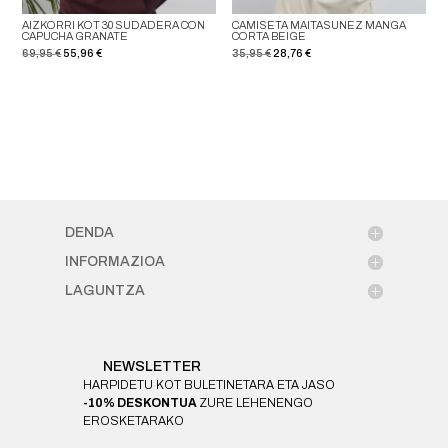
AIZKORRI KOT 30 SUDADERA CON
CAMISETA MAITASUNEZ MANGA
CAPUCHA GRANATE
CORTA BEIGE
El
El
El
El
69,95
€
55,96
€
35,95
€
28,76
€
precio
precio
precio
precio
original
actual
original
actual
era:
es:
era:
es:
69,95 €.
55,96 €.
35,95 €.
28,76 €.
DENDA
INFORMAZIOA
LAGUNTZA
NEWSLETTER
HARPIDETU KOT BULETINETARA ETA JASO
-10% DESKONTUA
ZURE LEHENENGO
EROSKETARAKO