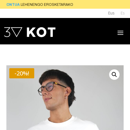
SKONTUA
LEHENENGO EROSKETARAKO
Eus
Es
-20%!