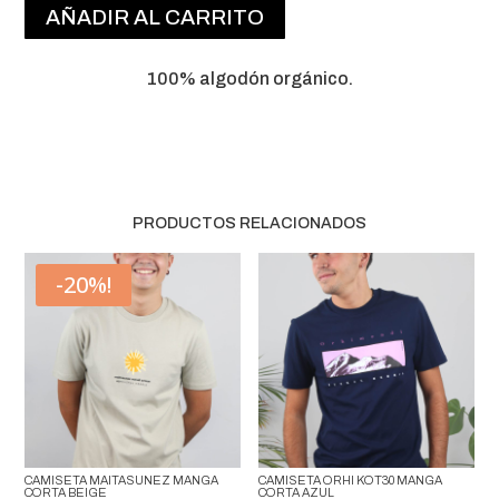
AÑADIR AL CARRITO
CORTA
BLANCA
CANTIDAD
100% algodón orgánico.
PRODUCTOS RELACIONADOS
-20%!
CAMISETA MAITASUNEZ MANGA
CAMISETA ORHI KOT30 MANGA
CORTA BEIGE
CORTA AZUL