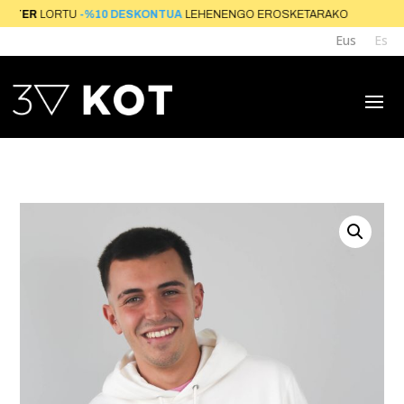
TER
LORTU
-%10 DESKONTUA
LEHENENGO EROSK
Eus
Es