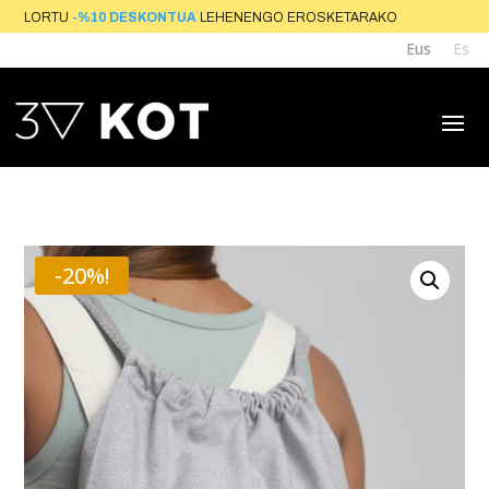
LORTU
-%10 DESKONTUA
LEHENENGO EROSKE
Eus
Es
-20%!