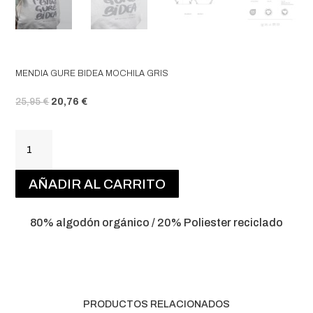
MENDIA GURE BIDEA MOCHILA GRIS
EL PRECIO ORIGINAL ERA: 25,95 €.
EL PRECIO ACTUAL ES: 20,76 €.
25,95
€
20,76
€
MENDIA
GURE
BIDEA
AÑADIR AL CARRITO
MOCHILA
GRIS
CANTIDAD
80% algodón orgánico / 20% Poliester reciclado
PRODUCTOS RELACIONADOS