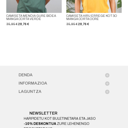
CAMISETA MENDIA GURE BIDEA
CAMISETA HIRU ERREGE KOT 3O
MANGA CORTA VERDE
MANGA CORTA OCRE
El
El
El
El
35,95
€
28,76
€
35,95
€
28,76
€
precio
precio
precio
precio
original
actual
original
actual
era:
es:
era:
es:
35,95 €.
28,76 €.
35,95 €.
28,76 €.
DENDA
INFORMAZIOA
LAGUNTZA
NEWSLETTER
HARPIDETU KOT BULETINETARA ETA JASO
-10% DESKONTUA
ZURE LEHENENGO