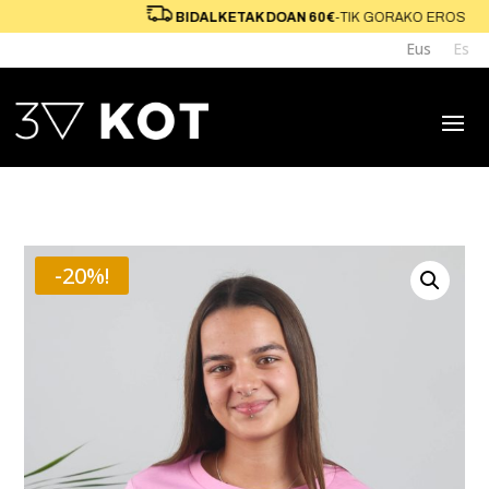
ETARAKO
BIDALKETAK DOAN 60€
-TIK GORAK
Eus
Es
-20%!