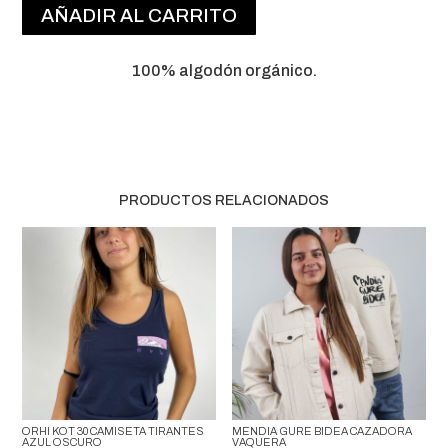
AÑADIR AL CARRITO
MANGA
CORTA
ROSA
100% algodón orgánico.
CANTIDAD
PRODUCTOS RELACIONADOS
ORHI KOT 30 CAMISETA TIRANTES
MENDIA GURE BIDEA CAZADORA
AZUL OSCURO
VAQUERA