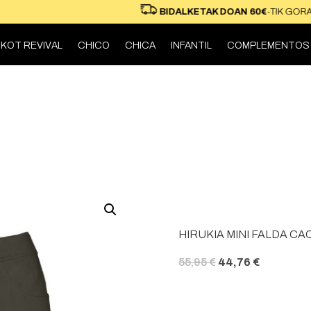
OSKETARAKO
BIDALKETAK DOAN 60€
-TIK 
KOT REVIVAL
CHICO
CHICA
INFANTIL
COMPLEMENTOS
HIRUKIA MINI FALDA CA
EL PRECIO ORIGINAL ERA: 55,95 €.
EL PRECIO ACTUAL ES: 44,76 €.
55,95
€
44,76
€