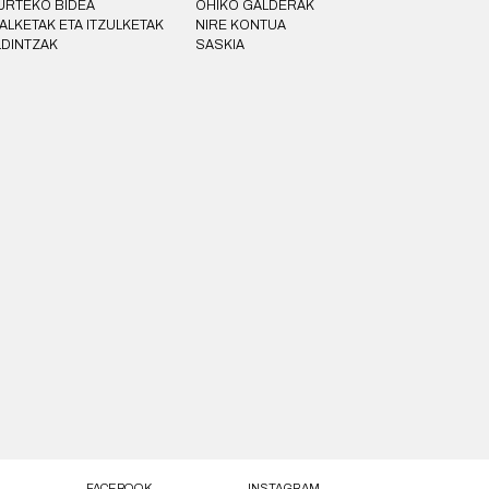
URTEKO BIDEA
OHIKO GALDERAK
ALKETAK ETA ITZULKETAK
NIRE KONTUA
LDINTZAK
SASKIA
FACEBOOK
INSTAGRAM