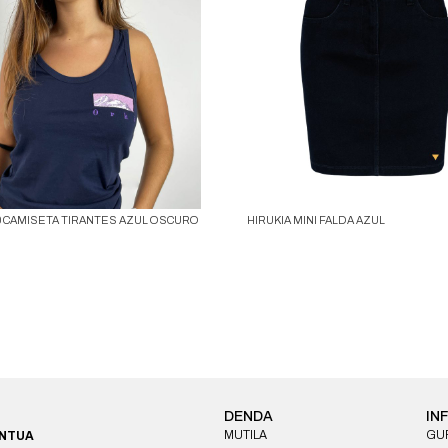
0 CAMISETA TIRANTES AZUL OSCURO
HIRUKIA MINI FALDA AZUL
DENDA
IN
MUTILA
GUR
ONTUA