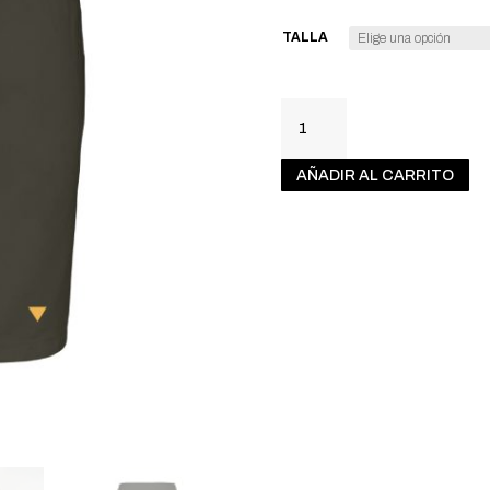
TALLA
HIRUKIA
MINI
FALDA
AÑADIR AL CARRITO
CAQUI
CANTIDAD