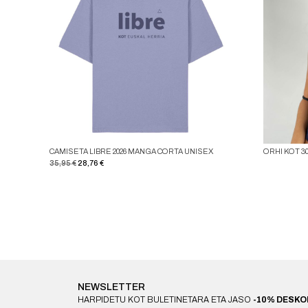
CAMISETA LIBRE 2026 MANGA CORTA UNISEX
ORHI KOT 3
El
El
35,95
€
28,76
€
precio
precio
original
actual
era:
es:
35,95 €.
28,76 €.
NEWSLETTER
HARPIDETU KOT BULETINETARA ETA JASO
-10% DESK