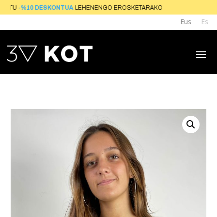
TU
-%10 DESKONTUA
LEHENENGO EROSKETA
Eus
Es